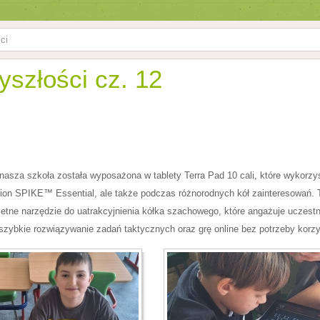
ci
yszłości cz. 12
asza szkoła została wyposażona w tablety Terra Pad 10 cali, które wykorzys
on SPIKE™ Essential, ale także podczas różnorodnych kół zainteresowań. 
ietne narzędzie do uatrakcyjnienia kółka szachowego, które angażuje uczest
, szybkie rozwiązywanie zadań taktycznych oraz grę online bez potrzeby korz