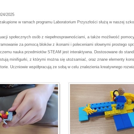
24/2025
upione w ramach programu Laboratorium Przyszłości służą w naszej szkole
sytuacji społecznych osób z niepełnosprawnościami, a także możliwość po
mowanie za pomocą bloków z ikonami i poleceniami słownymi prostego sprzętu,
ęki czemu nauka przedmiotów STEAM jest interaktywna. Dostosowane do stand
stują minifigurki, z którymi można się utożsamiać, oraz znane elementy k
orie. Uczniowie współpracują ze sobą w celu znalezienia kreatywnego rozwi