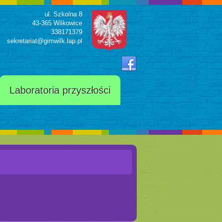
ul. Szkolna 8
43-365 Wilkowice
338171379
sekretariat@gimwilk.lap.pl
Laboratoria przyszłości