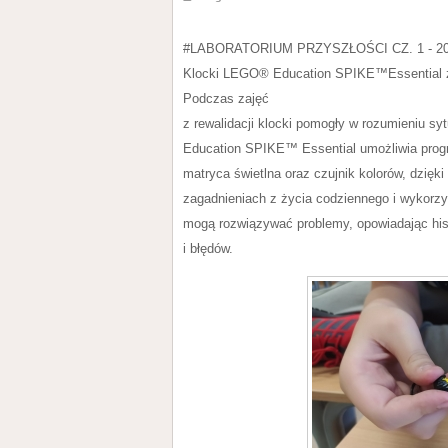
#LABORATORIUM PRZYSZŁOŚCI CZ. 1 - 20
Klocki LEGO® Education SPIKE™Essential zak
Podczas zajęć
z rewalidacji klocki pomogły w rozumieniu 
Education SPIKE™ Essential umożliwia progra
matryca świetlna oraz czujnik kolorów, dzi
zagadnieniach z życia codziennego i wykorzy
mogą rozwiązywać problemy, opowiadając hist
i błędów.