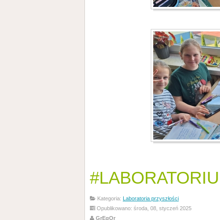
#LABORATORIUM
Kategoria:
Laboratoria przyszłości
Opublikowano: środa, 08, styczeń 2025
GrEgOr