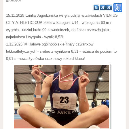
GrEgOr
15.11.2025 Emilia Jagodzińska wzięła udział w zawodach VILNIUS
CITY ATHLETIC CUP 2025 w kategorii U14 , w biegu na 60 m i
wygrała - udział brało 99 zawodniczek, do finału przeszła jako
najmłodsza i wygrała - wynik 8,52!
1.12.2025 IX Halowe ogólnopolskie finały czwartków
lekkoatletycznych - srebro z wynikiem 8,31 - różnica do podium to
0,01 s- nowa życiówka oraz nowy rekord klubu!