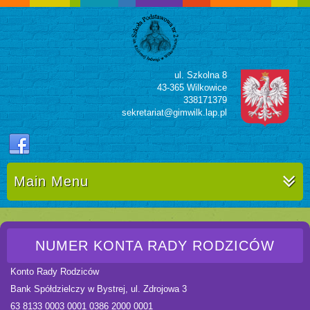
ul. Szkolna 8
43-365 Wilkowice
338171379
sekretariat@gimwilk.lap.pl
Main Menu
NUMER KONTA RADY RODZICÓW
Konto Rady Rodziców
Bank Spółdzielczy w Bystrej, ul. Zdrojowa 3
63 8133 0003 0001 0386 2000 0001