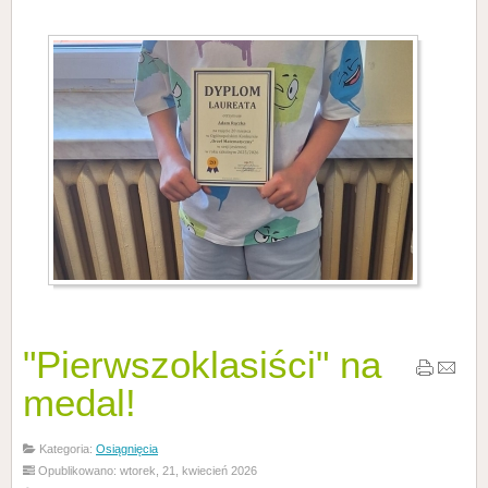
"Pierwszoklasiści" na
medal!
Kategoria:
Osiągnięcia
Opublikowano: wtorek, 21, kwiecień 2026