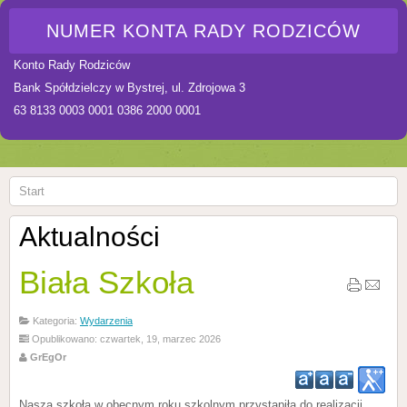
NUMER KONTA RADY RODZICÓW
Konto Rady Rodziców
Bank Spółdzielczy w Bystrej, ul. Zdrojowa 3
63 8133 0003 0001 0386 2000 0001
Start
Aktualności
Biała Szkoła
Kategoria:
Wydarzenia
Opublikowano: czwartek, 19, marzec 2026
GrEgOr
Nasza szkoła w obecnym roku szkolnym przystąpiła do realizacji