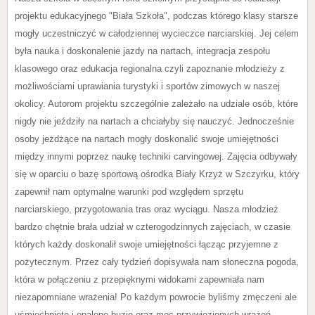
projektu edukacyjnego "Biała Szkoła", podczas którego klasy starsze
mogły uczestniczyć w całodziennej wycieczce narciarskiej. Jej celem
była nauka i doskonalenie jazdy na nartach, integracja zespołu
klasowego oraz edukacja regionalna czyli zapoznanie młodzieży z
możliwościami uprawiania turystyki i sportów zimowych w naszej
okolicy. Autorom projektu szczególnie zależało na udziale osób, które
nigdy nie jeździły na nartach a chciałyby się nauczyć. Jednocześnie
osoby jeżdżące na nartach mogły doskonalić swoje umiejętności
między innymi poprzez naukę techniki carvingowej. Zajęcia odbywały
się w oparciu o bazę sportową ośrodka Biały Krzyż w Szczyrku, który
zapewnił nam optymalne warunki pod względem sprzętu
narciarskiego, przygotowania tras oraz wyciągu. Nasza młodzież
bardzo chętnie brała udział w czterogodzinnych zajęciach, w czasie
których każdy doskonalił swoje umiejętności łącząc przyjemne z
pożytecznym. Przez cały tydzień dopisywała nam słoneczna pogoda,
która w połączeniu z przepięknymi widokami zapewniała nam
niezapomniane wrażenia! Po każdym powrocie byliśmy zmęczeni ale
uśmiechnięte i opalone buzie oraz moc przywiezionych wrażeń