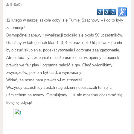
GrEgOr
11 lutego w naszej szkole odbył się Turniej Szachowy – i co to były
za emocje!
Do wspólnej zabawy i rywalizacji zgłosiło się około 50 uczestników.
Graliśmy w kategoriach klas 1–3, 4–6 oraz 7–8. Od pierwszej partii
było czuć skupienie, podekscytowanie i ogromne zaangażowanie.
Atmosfera była wspaniała – dużo uśmiechu, wzajemny szacunek,
prawdziwe fair play i ogromna radość z gry. Choć wyłoniliśmy
zwycięzców, poziom był bardzo wyrównany.
Widać, że rosną nam prawdziwi mistrzowie!
Wszyscy uczestnicy zostali nagrodzeni i opuszczali turniej z
uśmiechem na twarzy. Gratulujemy i już nie możemy doczekać się
kolejnej edycji!