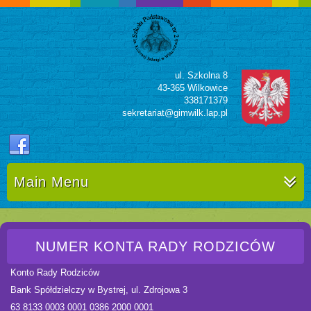
ul. Szkolna 8
43-365 Wilkowice
338171379
sekretariat@gimwilk.lap.pl
Main Menu
NUMER KONTA RADY RODZICÓW
Konto Rady Rodziców
Bank Spółdzielczy w Bystrej, ul. Zdrojowa 3
63 8133 0003 0001 0386 2000 0001