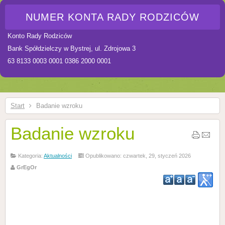
NUMER KONTA RADY RODZICÓW
Konto Rady Rodziców
Bank Spółdzielczy w Bystrej, ul. Zdrojowa 3
63 8133 0003 0001 0386 2000 0001
Start
Badanie wzroku
Badanie wzroku
Kategoria:
Aktualności
Opublikowano: czwartek, 29, styczeń 2026
GrEgOr