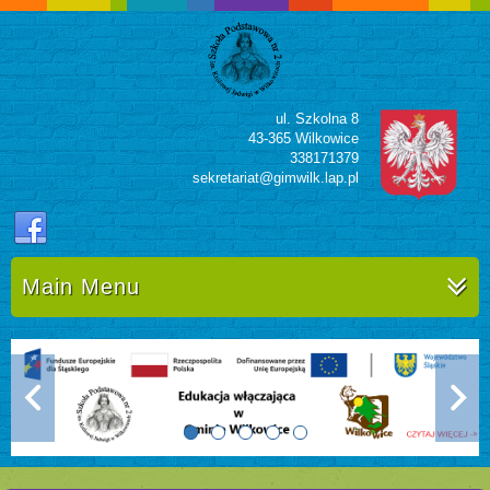
ul. Szkolna 8
43-365 Wilkowice
338171379
sekretariat@gimwilk.lap.pl
Main Menu