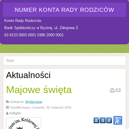
NUMER KONTA RADY RODZICÓW
Konto Rady Rodziców
Bank Spółdzielczy w Bystrej, ul. Zdrojowa 3
63 8133 0003 0001 0386 2000 0001
Start
Aktualności
Majowe święta
Kategoria:
Wydarzenia
Opublikowano: czwartek, 30, kwiecień 2015
GrEgOr