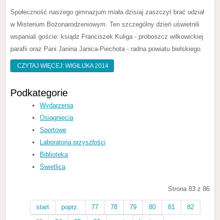
Społeczność naszego gimnazjum miała dzisiaj zaszczyt brać udział
w Misterium Bożonarodzeniowym. Ten szczególny dzień uświetnili
wspaniali goście: ksiądz Franciszek Kuliga - proboszcz wilkowickiej
parafii oraz Pani Janina Janica-Piechota - radna powiatu bielskiego.
CZYTAJ WIĘCEJ: WIGILIJKA 2014
Podkategorie
Wydarzenia
Osiągnięcia
Sportowe
Laboratoria przyszłości
Biblioteka
Świetlica
Strona 83 z 86
start
poprz.
77
78
79
80
81
82