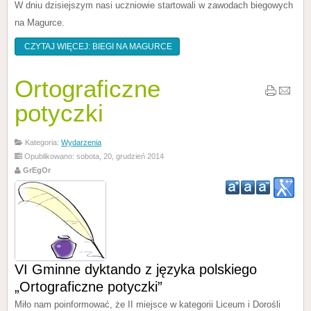
W dniu dzisiejszym nasi uczniowie startowali w zawodach biegowych
na Magurce.
CZYTAJ WIĘCEJ: BIEGI NA MAGURCE
Ortograficzne
potyczki
Kategoria:
Wydarzenia
Opublikowano: sobota, 20, grudzień 2014
GrEgOr
VI Gminne dyktando z języka polskiego
„Ortograficzne potyczki”
Miło nam poinformować, że II miejsce w kategorii Liceum i Dorośli